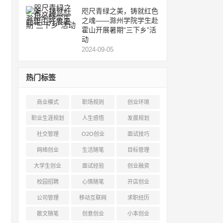
咫尺青绿之美，铸就红色
之魂——滁州学院学生赴
霍山开展暑期“三下乡”活
动
2024-09-05
热门标签
商业模式
职场规则
创业环境
职业生涯规划
人生感悟
发展规划
社交管理
O2O创业
面试技巧
网络创业
生活随笔
目标管理
大学生创业
面试经验
创业融资
校园招聘
心情随笔
开店创业
公司管理
移动互联网
求职经历
散文随笔
创意创业
小本创业