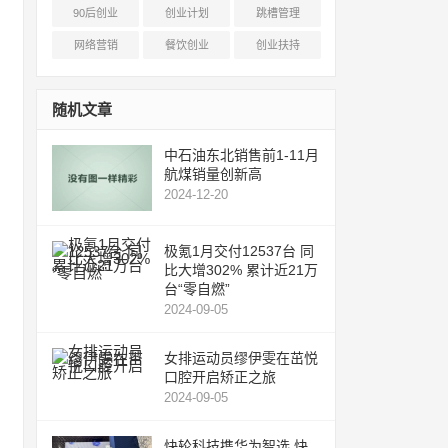
90后创业
创业计划
跳槽管理
网络营销
餐饮创业
创业扶持
随机文章
中石油东北销售前1-11月
航煤销量创新高
2024-12-20
极氪1月交付12537台 同
比大增302% 累计近21万
台“零自燃”
2024-09-05
女排运动员缪伊雯在茁悦
口腔开启矫正之旅
2024-09-05
快轮科技携华为智选 快