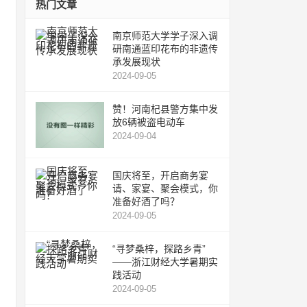
热门文章
南京师范大学学子深入调
研南通蓝印花布的非遗传
承发展现状
2024-09-05
赞！河南杞县警方集中发
放6辆被盗电动车
2024-09-04
国庆将至，开启商务宴
请、家宴、聚会模式，你
准备好酒了吗？
2024-09-05
“寻梦桑梓，探路乡青”
——浙江财经大学暑期实
践活动
2024-09-05