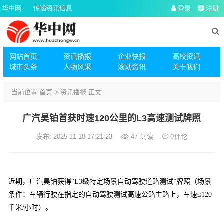
华中网
传递资讯信息
登录
注册
网站首页
资讯播报
企业快报
高校资讯
城市头条
人物风采
滚动资讯
关于我们
当前位置
首页
>
资讯播报
正文
广汽昊铂首获时速120公里的L3高速测试牌照
发布: 2025-11-18 17:21:23
47
阅读
0
评论
近期，广汽昊铂获得“L3级特定场景自动驾驶道路测试”牌照（场景
条件：车辆行驶在指定的自动驾驶测试高速公路主路上，车速≤120
千米/小时）。