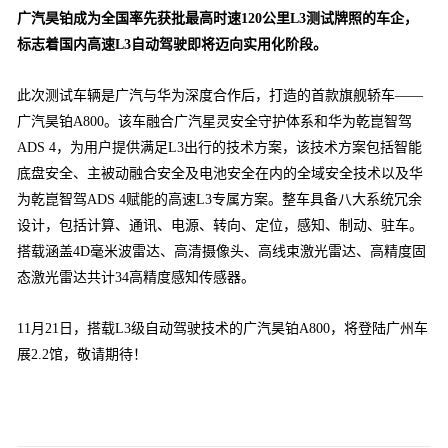
广汽
昊铂成为全国率先获批
最高时速120公里L3测试牌照
的车企，
标志着国内高速L3自动驾驶即将迈向实用化阶段。
此次测试车辆是广汽与华为深度合作后，打造的首款旗舰轿车——
广汽昊铂A800。该车融合广汽星灵安全守护体系和华为乾崑智驾
ADS 4，为用户提供满足L3出行的技术方案，该技术方案包括智能
底盘安全、主被动融合安全及电池安全在内的全域安全技术以及华
为乾崑智驾ADS 4赋能的高速L3专属方案。整车具备八大系统冗余
设计，包括计算、通讯、电源、转向、定位，感知、制动、驻车。
搭载涵盖4D毫米波雷达、高清摄像头、高线束激光雷达、高精度固
态激光雷达共计34高精度感知传感器。
11月21日，搭载L3级自动驾驶技术的广汽昊铂A800，将登陆广州车
展2.2馆，敬请期待！