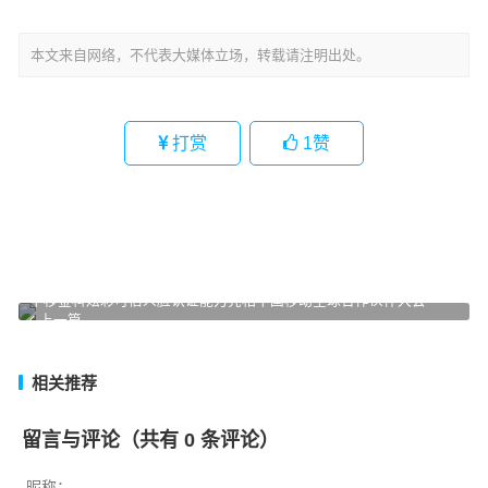
文
章
本文来自网络，不代表大媒体立场，转载请注明出处。
导
航
打赏
1
赞
中移金科炫彩可信人脸认证能力亮相中国移动全球合作伙伴大会
上一篇
相关推荐
留言与评论（共有
0
条评论）
昵称：